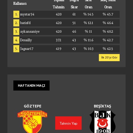
Toplam
Doğru
Skor
Maç Sonu
Kullanıcı
Tahmin
Skor
Oran
Oran
1.
mystar34
420
61
% 14.5
% 45.7
2.
batisfd
420
51
% 12.1
% 46.4
3.
aykansaniye
420
46
% 11
% 40.2
4.
Desailly
372
43
% 11.6
% 42.7
5.
Jaguar17
419
43
% 10.3
% 42.5
İlk 20’yi Gör
HAFTANIN
MAÇI
GÖZTEPE
BEŞIKTAŞ