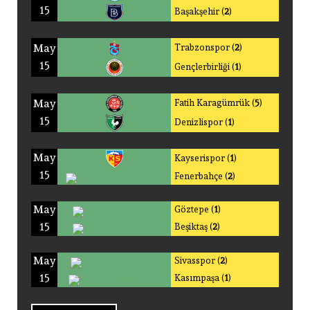
15
Başakşehir (
2
)
May
Trabzonspor (
2
)
15
Gençlerbirliği (
1
)
May
Fatih Karagümrük (
5
)
15
Denizlispor (
1
)
May
Kayserispor (
1
)
15
Fenerbahçe (
2
)
May
Göztepe (
1
)
15
Beşiktaş (
2
)
May
Sivasspor (
2
)
15
Kasımpaşa (
1
)