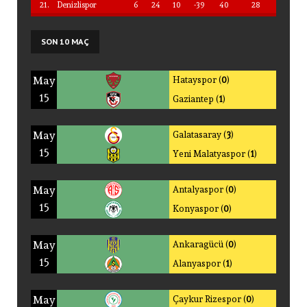
21.
Denizlispor
6
24
10
-39
40
28
SON
10 MAÇ
May
Hatayspor (
0
)
15
Gaziantep (
1
)
May
Galatasaray (
3
)
15
Yeni Malatyaspor (
1
)
May
Antalyaspor (
0
)
15
Konyaspor (
0
)
May
Ankaragücü (
0
)
15
Alanyaspor (
1
)
May
Çaykur Rizespor (
0
)