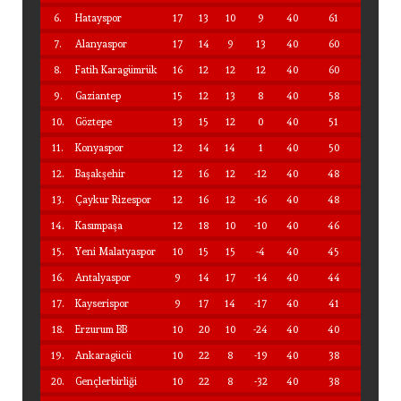
6.
Hatayspor
17
13
10
9
40
61
7.
Alanyaspor
17
14
9
13
40
60
8.
Fatih Karagümrük
16
12
12
12
40
60
9.
Gaziantep
15
12
13
8
40
58
10.
Göztepe
13
15
12
0
40
51
11.
Konyaspor
12
14
14
1
40
50
12.
Başakşehir
12
16
12
-12
40
48
13.
Çaykur Rizespor
12
16
12
-16
40
48
14.
Kasımpaşa
12
18
10
-10
40
46
15.
Yeni Malatyaspor
10
15
15
-4
40
45
16.
Antalyaspor
9
14
17
-14
40
44
17.
Kayserispor
9
17
14
-17
40
41
18.
Erzurum BB
10
20
10
-24
40
40
19.
Ankaragücü
10
22
8
-19
40
38
20.
Gençlerbirliği
10
22
8
-32
40
38