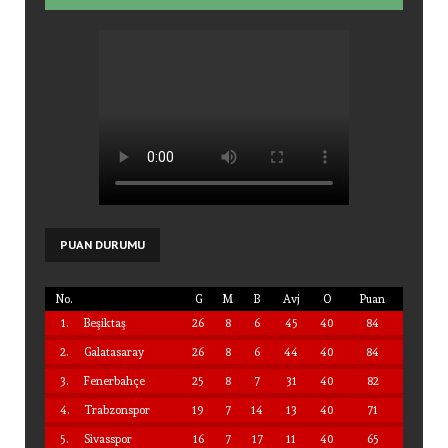
PUAN
DURUMU
No.
G
M
B
Avj
O
Puan
1.
Beşiktaş
26
8
6
45
40
84
2.
Galatasaray
26
8
6
44
40
84
3.
Fenerbahçe
25
8
7
31
40
82
4.
Trabzonspor
19
7
14
13
40
71
5.
Sivasspor
16
7
17
11
40
65