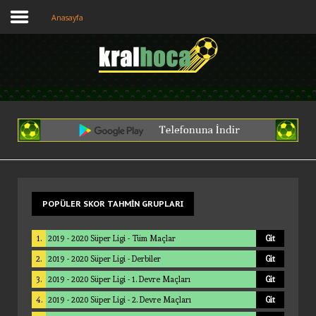
Anasayfa
Anasayfa
Puan Durumu
Fikstur
Tahminler
Giriş
Üye Ol
POPÜLER
SKOR TAHMIN GRUPLARI
1.
2019 - 2020 Süper Ligi - Tüm Maçlar
Git
2.
2019 - 2020 Süper Ligi - Derbiler
Git
3.
2019 - 2020 Süper Ligi - 1. Devre Maçları
Git
4.
2019 - 2020 Süper Ligi - 2. Devre Maçları
Git