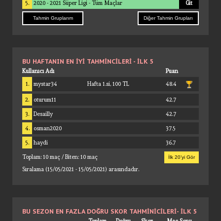
5.
2020 - 2021 Süper Ligi - Tüm Maçlar
Git
Tahmin Gruplarım
Diğer Tahmin Grupları
BU HAFTANIN EN İYI TAHMINCILERI - İLK 5
Kullanıcı Adı
Puan
1.
mystar34
Hafta 1.si, 100 TL
48.4
2.
oturum11
42.7
3.
Desailly
42.7
4.
osman2020
37.5
5.
haydi
36.7
Toplam: 10 maç / Biten: 10 maç
İlk 20’yi Gör
Sıralama (15/05/2021 - 15/05/2021) arasındadır.
BU SEZON EN FAZLA DOĞRU SKOR TAHMINICILERI- İLK 5