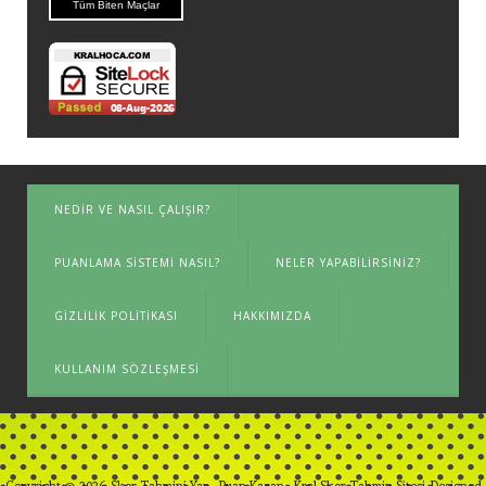
Tüm Biten Maçlar
NEDIR VE NASIL ÇALIŞIR?
PUANLAMA SISTEMI NASIL?
NELER YAPABILIRSINIZ?
GIZLILIK POLITIKASI
HAKKIMIZDA
KULLANIM SÖZLEŞMESI
Copyright © 2026. Skor Tahmini Yap - Puan Kazan - Kral Skor Tahmin Sitesi. Designed