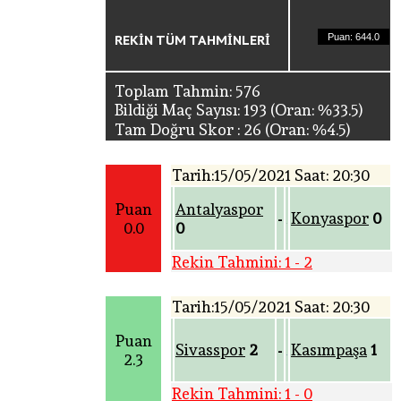
REKIN TÜM TAHMINLERI
Puan: 644.0
Toplam Tahmin: 576
Bildiği Maç Sayısı: 193 (Oran: %33.5)
Tam Doğru Skor : 26 (Oran: %4.5)
Tarih:15/05/2021 Saat: 20:30
Puan
Antalyaspor
Konyaspor
0
-
0.0
0
Rekin Tahmini: 1 - 2
Tarih:15/05/2021 Saat: 20:30
Puan
Sivasspor
2
Kasımpaşa
1
-
2.3
Rekin Tahmini: 1 - 0