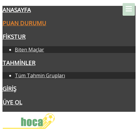
ANASAYFA
PUAN DURUMU
FIKSTUR
Biten Maçlar
TAHMINLER
Tüm Tahmin Grupları
GIRIŞ
ÜYE OL