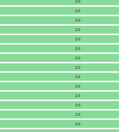
2.0
2.0
2.0
2.0
2.0
2.0
2.0
2.0
2.0
2.0
2.0
2.0
2.0
2.0