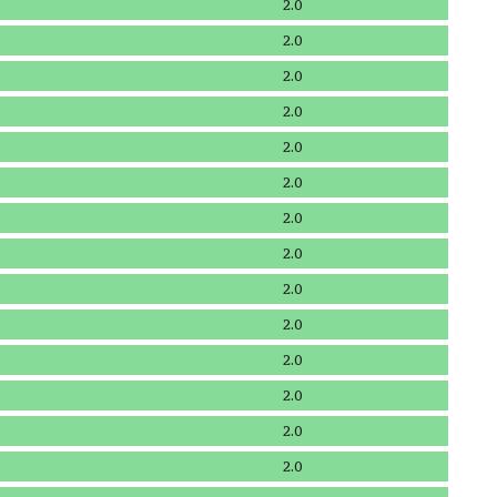
2.0
2.0
2.0
2.0
2.0
2.0
2.0
2.0
2.0
2.0
2.0
2.0
2.0
2.0