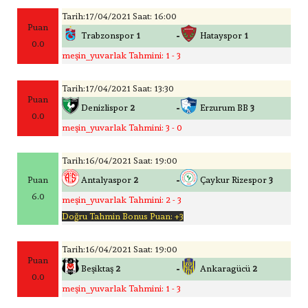
Tarih:17/04/2021 Saat: 16:00
Puan
-
Trabzonspor
1
Hatayspor
1
0.0
meşin_yuvarlak Tahmini: 1 - 3
Tarih:17/04/2021 Saat: 13:30
Puan
-
Denizlispor
2
Erzurum BB
3
0.0
meşin_yuvarlak Tahmini: 3 - 0
Tarih:16/04/2021 Saat: 19:00
-
Puan
Antalyaspor
2
Çaykur Rizespor
3
6.0
meşin_yuvarlak Tahmini: 2 - 3
Doğru Tahmin Bonus Puan: +3
Tarih:16/04/2021 Saat: 19:00
Puan
-
Beşiktaş
2
Ankaragücü
2
0.0
meşin_yuvarlak Tahmini: 1 - 3