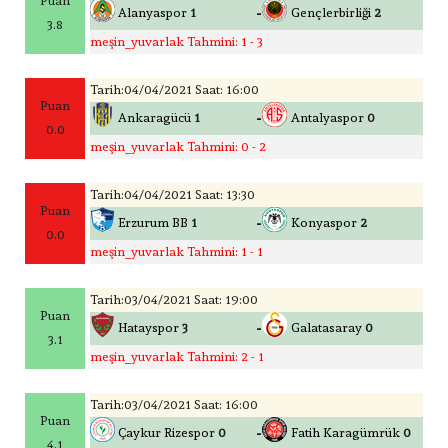
Puan
-
Alanyaspor
1
Gençlerbirliği
2
3.8
meşin_yuvarlak Tahmini: 1 - 3
Tarih:04/04/2021 Saat: 16:00
Puan
-
Ankaragücü
1
Antalyaspor
0
0.0
meşin_yuvarlak Tahmini: 0 - 2
Tarih:04/04/2021 Saat: 13:30
Puan
-
Erzurum BB
1
Konyaspor
2
0.0
meşin_yuvarlak Tahmini: 1 - 1
Tarih:03/04/2021 Saat: 19:00
Puan
-
Hatayspor
3
Galatasaray
0
3.1
meşin_yuvarlak Tahmini: 2 - 1
Tarih:03/04/2021 Saat: 16:00
Puan
-
Çaykur Rizespor
0
Fatih Karagümrük
0
4.1