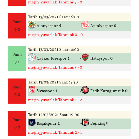
meşin_yuvarlak Tahmini: 3 - 0
Tarih:13/03/2021 Saat: 16:00
Puan
-
Alanyaspor
4
Antalyaspor
0
0.0
meşin_yuvarlak Tahmini: 0 - 0
Tarih:13/03/2021 Saat: 16:00
Puan
-
Çaykur Rizespor
1
Hatayspor
0
3.1
meşin_yuvarlak Tahmini: 3 - 0
Tarih:13/03/2021 Saat: 13:30
Puan
-
Sivasspor
1
Fatih Karagümrük
0
0.0
meşin_yuvarlak Tahmini: 1 - 2
Tarih:12/03/2021 Saat: 19:00
Puan
-
Başakşehir
2
Beşiktaş
3
0.0
meşin_yuvarlak Tahmini: 2 - 1