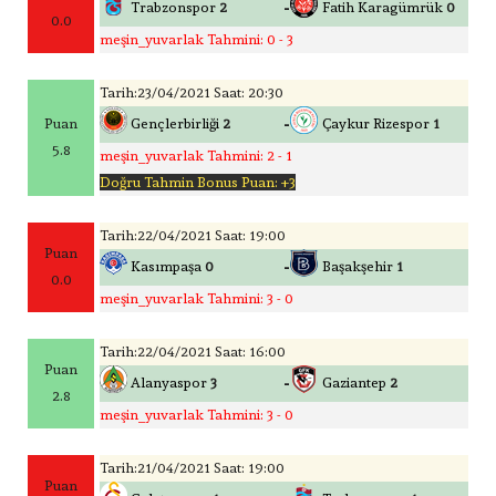
-
Trabzonspor
2
Fatih Karagümrük
0
0.0
meşin_yuvarlak Tahmini: 0 - 3
Tarih:23/04/2021 Saat: 20:30
-
Puan
Gençlerbirliği
2
Çaykur Rizespor
1
5.8
meşin_yuvarlak Tahmini: 2 - 1
Doğru Tahmin Bonus Puan: +3
Tarih:22/04/2021 Saat: 19:00
Puan
-
Kasımpaşa
0
Başakşehir
1
0.0
meşin_yuvarlak Tahmini: 3 - 0
Tarih:22/04/2021 Saat: 16:00
Puan
-
Alanyaspor
3
Gaziantep
2
2.8
meşin_yuvarlak Tahmini: 3 - 0
Tarih:21/04/2021 Saat: 19:00
Puan