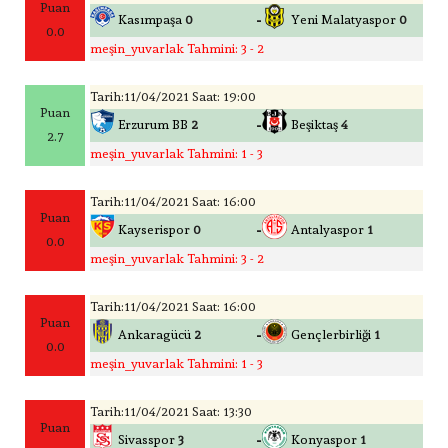
Puan
-
Kasımpaşa
0
Yeni Malatyaspor
0
0.0
meşin_yuvarlak Tahmini: 3 - 2
Tarih:11/04/2021 Saat: 19:00
Puan
-
Erzurum BB
2
Beşiktaş
4
2.7
meşin_yuvarlak Tahmini: 1 - 3
Tarih:11/04/2021 Saat: 16:00
Puan
-
Kayserispor
0
Antalyaspor
1
0.0
meşin_yuvarlak Tahmini: 3 - 2
Tarih:11/04/2021 Saat: 16:00
Puan
-
Ankaragücü
2
Gençlerbirliği
1
0.0
meşin_yuvarlak Tahmini: 1 - 3
Tarih:11/04/2021 Saat: 13:30
Puan
-
Sivasspor
3
Konyaspor
1