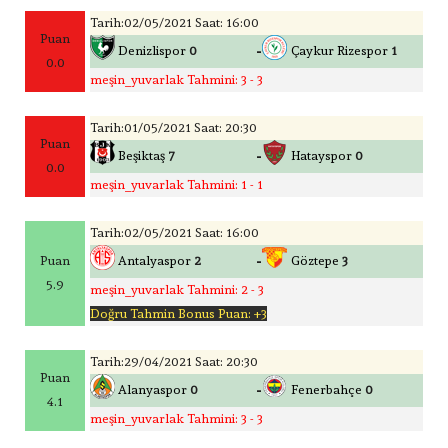
Tarih:02/05/2021 Saat: 16:00
Puan
-
Denizlispor
0
Çaykur Rizespor
1
0.0
meşin_yuvarlak Tahmini: 3 - 3
Tarih:01/05/2021 Saat: 20:30
Puan
-
Beşiktaş
7
Hatayspor
0
0.0
meşin_yuvarlak Tahmini: 1 - 1
Tarih:02/05/2021 Saat: 16:00
-
Puan
Antalyaspor
2
Göztepe
3
5.9
meşin_yuvarlak Tahmini: 2 - 3
Doğru Tahmin Bonus Puan: +3
Tarih:29/04/2021 Saat: 20:30
Puan
-
Alanyaspor
0
Fenerbahçe
0
4.1
meşin_yuvarlak Tahmini: 3 - 3