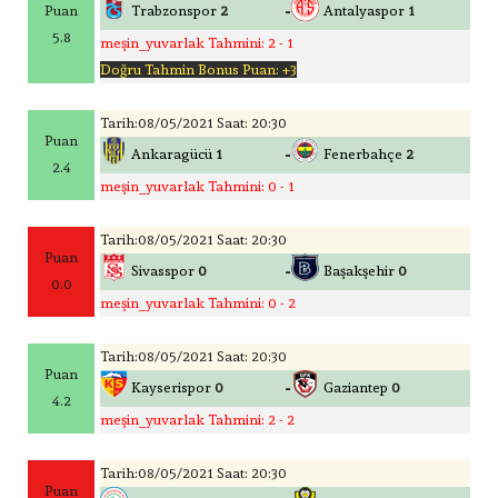
-
Puan
Trabzonspor
2
Antalyaspor
1
5.8
meşin_yuvarlak Tahmini: 2 - 1
Doğru Tahmin Bonus Puan: +3
Tarih:08/05/2021 Saat: 20:30
Puan
-
Ankaragücü
1
Fenerbahçe
2
2.4
meşin_yuvarlak Tahmini: 0 - 1
Tarih:08/05/2021 Saat: 20:30
Puan
-
Sivasspor
0
Başakşehir
0
0.0
meşin_yuvarlak Tahmini: 0 - 2
Tarih:08/05/2021 Saat: 20:30
Puan
-
Kayserispor
0
Gaziantep
0
4.2
meşin_yuvarlak Tahmini: 2 - 2
Tarih:08/05/2021 Saat: 20:30
Puan