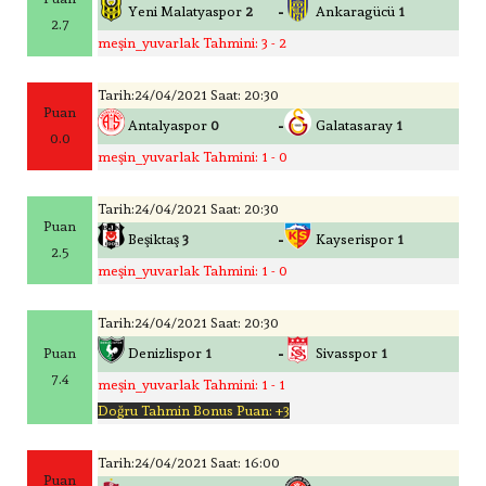
-
Yeni Malatyaspor
2
Ankaragücü
1
2.7
meşin_yuvarlak Tahmini: 3 - 2
Tarih:24/04/2021 Saat: 20:30
Puan
-
Antalyaspor
0
Galatasaray
1
0.0
meşin_yuvarlak Tahmini: 1 - 0
Tarih:24/04/2021 Saat: 20:30
Puan
-
Beşiktaş
3
Kayserispor
1
2.5
meşin_yuvarlak Tahmini: 1 - 0
Tarih:24/04/2021 Saat: 20:30
-
Puan
Denizlispor
1
Sivasspor
1
7.4
meşin_yuvarlak Tahmini: 1 - 1
Doğru Tahmin Bonus Puan: +3
Tarih:24/04/2021 Saat: 16:00
Puan