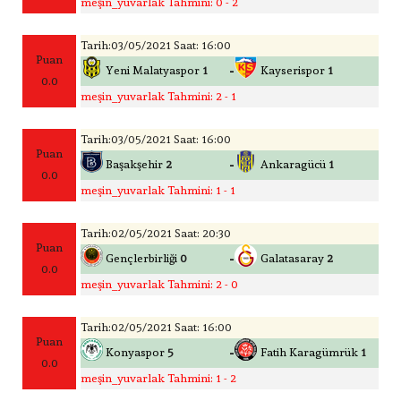
meşin_yuvarlak Tahmini: 0 - 2
Tarih:03/05/2021 Saat: 16:00
Puan
-
Yeni Malatyaspor
1
Kayserispor
1
0.0
meşin_yuvarlak Tahmini: 2 - 1
Tarih:03/05/2021 Saat: 16:00
Puan
-
Başakşehir
2
Ankaragücü
1
0.0
meşin_yuvarlak Tahmini: 1 - 1
Tarih:02/05/2021 Saat: 20:30
Puan
-
Gençlerbirliği
0
Galatasaray
2
0.0
meşin_yuvarlak Tahmini: 2 - 0
Tarih:02/05/2021 Saat: 16:00
Puan
-
Konyaspor
5
Fatih Karagümrük
1
0.0
meşin_yuvarlak Tahmini: 1 - 2