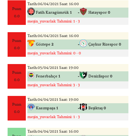
Tarih:06/04/2021 Saat: 16:00
Puan
-
Fatih Karagümrük
1
Hatayspor
0
0.0
meşin_yuvarlak Tahmini: 1 - 3
Tarih:06/04/2021 Saat: 16:00
Puan
-
Göztepe
2
Çaykur Rizespor
0
0.0
meşin_yuvarlak Tahmini: 0 - 0
Tarih:05/04/2021 Saat: 19:00
Puan
-
Fenerbahçe
1
Denizlispor
0
0.0
meşin_yuvarlak Tahmini: 3 - 3
Tarih:04/04/2021 Saat: 19:00
Puan
-
Kasımpaşa
1
Beşiktaş
0
0.0
meşin_yuvarlak Tahmini: 1 - 3
Tarih:04/04/2021 Saat: 16:00