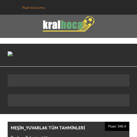
Puan Durumu
Anasayfa
Puan Durumu
Fikstur
Tahminler
Giriş
Üye Ol
Puan: 546.4
MEŞIN_YUVARLAK TÜM TAHMINLERI