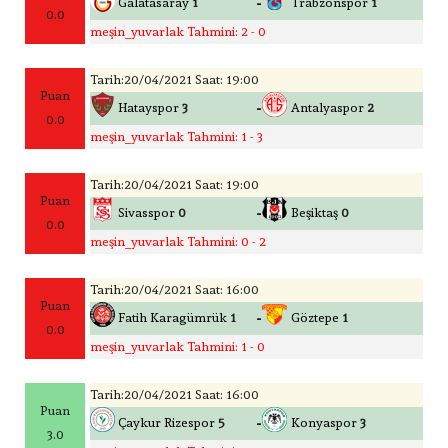
-
Galatasaray
1
Trabzonspor
1
0.0
meşin_yuvarlak Tahmini: 2 - 0
Tarih:20/04/2021 Saat: 19:00
Puan
-
Hatayspor
3
Antalyaspor
2
0.0
meşin_yuvarlak Tahmini: 1 - 3
Tarih:20/04/2021 Saat: 19:00
Puan
-
Sivasspor
0
Beşiktaş
0
0.0
meşin_yuvarlak Tahmini: 0 - 2
Tarih:20/04/2021 Saat: 16:00
Puan
-
Fatih Karagümrük
1
Göztepe
1
0.0
meşin_yuvarlak Tahmini: 1 - 0
Tarih:20/04/2021 Saat: 16:00
Puan
-
Çaykur Rizespor
5
Konyaspor
3
3.0