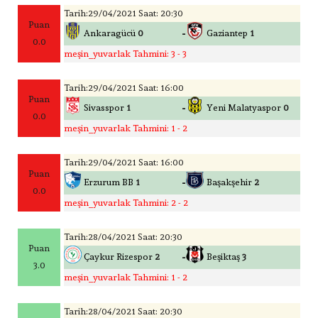
Tarih:29/04/2021 Saat: 20:30
Puan
-
Ankaragücü
0
Gaziantep
1
0.0
meşin_yuvarlak Tahmini: 3 - 3
Tarih:29/04/2021 Saat: 16:00
Puan
-
Sivasspor
1
Yeni Malatyaspor
0
0.0
meşin_yuvarlak Tahmini: 1 - 2
Tarih:29/04/2021 Saat: 16:00
Puan
-
Erzurum BB
1
Başakşehir
2
0.0
meşin_yuvarlak Tahmini: 2 - 2
Tarih:28/04/2021 Saat: 20:30
Puan
-
Çaykur Rizespor
2
Beşiktaş
3
3.0
meşin_yuvarlak Tahmini: 1 - 2
Tarih:28/04/2021 Saat: 20:30