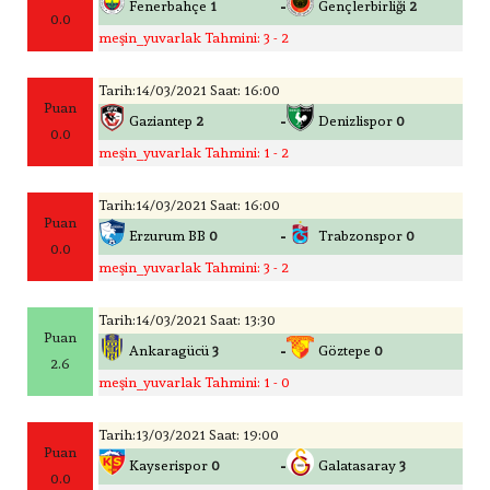
-
Fenerbahçe
1
Gençlerbirliği
2
0.0
meşin_yuvarlak Tahmini: 3 - 2
Tarih:14/03/2021 Saat: 16:00
Puan
-
Gaziantep
2
Denizlispor
0
0.0
meşin_yuvarlak Tahmini: 1 - 2
Tarih:14/03/2021 Saat: 16:00
Puan
-
Erzurum BB
0
Trabzonspor
0
0.0
meşin_yuvarlak Tahmini: 3 - 2
Tarih:14/03/2021 Saat: 13:30
Puan
-
Ankaragücü
3
Göztepe
0
2.6
meşin_yuvarlak Tahmini: 1 - 0
Tarih:13/03/2021 Saat: 19:00
Puan
-
Kayserispor
0
Galatasaray
3
0.0