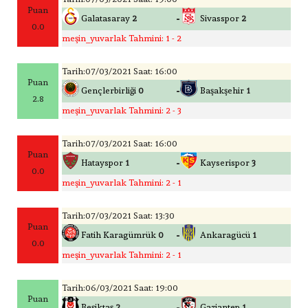
Puan
-
Galatasaray
2
Sivasspor
2
0.0
meşin_yuvarlak Tahmini: 1 - 2
Tarih:07/03/2021 Saat: 16:00
Puan
-
Gençlerbirliği
0
Başakşehir
1
2.8
meşin_yuvarlak Tahmini: 2 - 3
Tarih:07/03/2021 Saat: 16:00
Puan
-
Hatayspor
1
Kayserispor
3
0.0
meşin_yuvarlak Tahmini: 2 - 1
Tarih:07/03/2021 Saat: 13:30
Puan
-
Fatih Karagümrük
0
Ankaragücü
1
0.0
meşin_yuvarlak Tahmini: 2 - 1
Tarih:06/03/2021 Saat: 19:00
Puan
-
Beşiktaş
2
Gaziantep
1