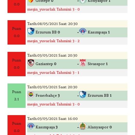
-
Göztepe
0
Konyaspor
1
0.0
meşin_yuvarlak Tahmini: 3 - 0
Tarih:08/05/2021 Saat: 20:30
Puan
-
Erzurum BB
0
Kasımpaşa
1
0.0
meşin_yuvarlak Tahmini: 3 - 2
Tarih:03/05/2021 Saat: 20:30
Puan
-
Gaziantep
0
Sivasspor
1
0.0
meşin_yuvarlak Tahmini: 3 - 1
Tarih:03/05/2021 Saat: 20:30
Puan
-
Fenerbahçe
3
Erzurum BB
1
2.1
meşin_yuvarlak Tahmini: 3 - 0
Tarih:03/05/2021 Saat: 16:00
Puan
-
Kasımpaşa
3
Alanyaspor
0
0.0