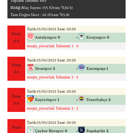
Toplam Tahmin: 449
Bildiği Maç Sayısı: 155 (Oran: %34.5)
Tam Doğru Skor : 26 (Oran: %5.8)
Tarih:15/05/2021 Saat: 20:30
Puan
-
Antalyaspor
0
Konyaspor
0
0.0
meşin_yuvarlak Tahmini: 1 - 0
Tarih:15/05/2021 Saat: 20:30
Puan
-
Sivasspor
2
Kasımpaşa
1
0.0
meşin_yuvarlak Tahmini: 3 - 3
Tarih:15/05/2021 Saat: 20:30
Puan
-
Kayserispor
1
Fenerbahçe
2
0.0
meşin_yuvarlak Tahmini: 3 - 3
Tarih:15/05/2021 Saat: 20:30
Puan
-
Çaykur Rizespor
0
Başakşehir
2