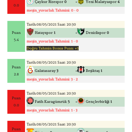
-
Çaykur Rizespor
0
Yeni Malatyaspor
4
0.0
meşin_yuvarlak Tahmini: 0 - 0
Tarih:08/05/2021 Saat: 20:30
-
Puan
Hatayspor
1
Denizlispor
0
5.4
meşin_yuvarlak Tahmini: 1 - 0
Doğru Tahmin Bonus Puan: +3
Tarih:08/05/2021 Saat: 20:30
Puan
-
Galatasaray
3
Beşiktaş
1
2.8
meşin_yuvarlak Tahmini: 3 - 2
Tarih:08/05/2021 Saat: 20:30
Puan
-
Fatih Karagümrük
5
Gençlerbirliği
1
0.0
meşin_yuvarlak Tahmini: 1 - 3
Tarih:08/05/2021 Saat: 20:30
Puan