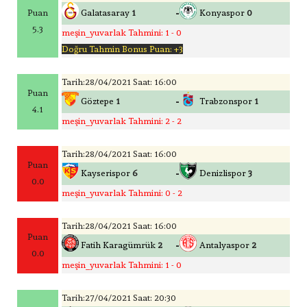
-
Puan
Galatasaray
1
Konyaspor
0
5.3
meşin_yuvarlak Tahmini: 1 - 0
Doğru Tahmin Bonus Puan: +3
Tarih:28/04/2021 Saat: 16:00
Puan
-
Göztepe
1
Trabzonspor
1
4.1
meşin_yuvarlak Tahmini: 2 - 2
Tarih:28/04/2021 Saat: 16:00
Puan
-
Kayserispor
6
Denizlispor
3
0.0
meşin_yuvarlak Tahmini: 0 - 2
Tarih:28/04/2021 Saat: 16:00
Puan
-
Fatih Karagümrük
2
Antalyaspor
2
0.0
meşin_yuvarlak Tahmini: 1 - 0
Tarih:27/04/2021 Saat: 20:30