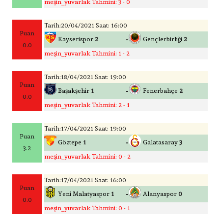
meşin_yuvarlak Tahmini: 3 - 0
Tarih:20/04/2021 Saat: 16:00
Puan
-
Kayserispor
2
Gençlerbirliği
2
0.0
meşin_yuvarlak Tahmini: 1 - 2
Tarih:18/04/2021 Saat: 19:00
Puan
-
Başakşehir
1
Fenerbahçe
2
0.0
meşin_yuvarlak Tahmini: 2 - 1
Tarih:17/04/2021 Saat: 19:00
Puan
-
Göztepe
1
Galatasaray
3
3.2
meşin_yuvarlak Tahmini: 0 - 2
Tarih:17/04/2021 Saat: 16:00
Puan
-
Yeni Malatyaspor
1
Alanyaspor
0
0.0
meşin_yuvarlak Tahmini: 0 - 1