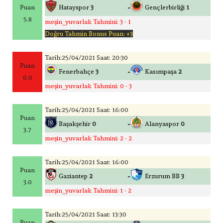
-
Puan
Hatayspor
3
Gençlerbirliği
1
5.8
meşin_yuvarlak Tahmini: 3 - 1
Doğru Tahmin Bonus Puan: +3
Tarih:25/04/2021 Saat: 20:30
Puan
-
Fenerbahçe
3
Kasımpaşa
2
0.0
meşin_yuvarlak Tahmini: 0 - 3
Tarih:25/04/2021 Saat: 16:00
Puan
-
Başakşehir
0
Alanyaspor
0
3.7
meşin_yuvarlak Tahmini: 2 - 2
Tarih:25/04/2021 Saat: 16:00
Puan
-
Gaziantep
2
Erzurum BB
3
3.0
meşin_yuvarlak Tahmini: 1 - 2
Tarih:25/04/2021 Saat: 13:30
Puan