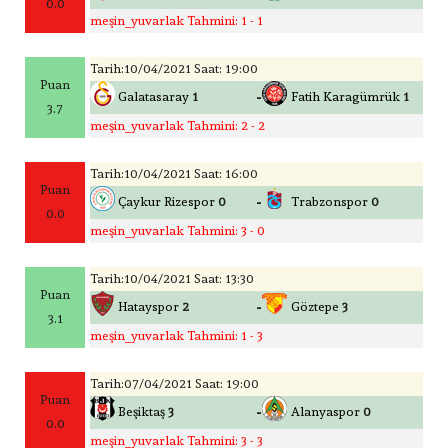
0.0
meşin_yuvarlak Tahmini: 1 - 1
Tarih:10/04/2021 Saat: 19:00
Puan
-
Galatasaray
1
Fatih Karagümrük
1
3.7
meşin_yuvarlak Tahmini: 2 - 2
Tarih:10/04/2021 Saat: 16:00
Puan
-
Çaykur Rizespor
0
Trabzonspor
0
0.0
meşin_yuvarlak Tahmini: 3 - 0
Tarih:10/04/2021 Saat: 13:30
Puan
-
Hatayspor
2
Göztepe
3
3.1
meşin_yuvarlak Tahmini: 1 - 3
Tarih:07/04/2021 Saat: 19:00
Puan
-
Beşiktaş
3
Alanyaspor
0
0.0
meşin_yuvarlak Tahmini: 3 - 3