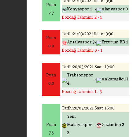
Tarih:21/03/2021 Saat: 13:30
Puan
-
Konyaspor
1
Alanyaspor
0
2.7
Bozdağ Tahmini: 2 - 1
Tarih:21/03/2021 Saat: 13:30
Puan
-
Antalyaspor
3
Erzurum BB
1
0.0
Bozdağ Tahmini: 0 - 1
Tarih:20/03/2021 Saat: 19:00
Puan
Trabzonspor
-
Ankaragücü
1
0.0
4
Bozdağ Tahmini: 1 - 3
Tarih:20/03/2021 Saat: 16:00
Yeni
-
Puan
Malatyaspor
Gaziantep
2
7.5
2