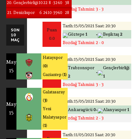
5
20.
Gençlerbirliği
10
22
8
-32
40
38
Bozdağ Tahmini: 3 - 3
21.
Denizlispor
6
24
10
-39
40
28
Tarih:15/05/2021 Saat: 20:30
SON
Puan
-
Göztepe
1
Beşiktaş
2
10
0.0
MAÇ
Bozdağ Tahmini: 2 - 0
Hatayspor
Tarih:15/05/2021 Saat: 20:30
May
(
0
)
Puan
Trabzonspor
Gençlerbirliği
15
-
Gaziantep (
1
)
0.0
2
1
Bozdağ Tahmini: 3 - 3
Galatasaray
(
3
)
Tarih:15/05/2021 Saat: 20:30
May
Puan
Yeni
-
Ankaragücü
0
Alanyaspor
1
15
2.5
Malatyaspor
Bozdağ Tahmini: 2 - 3
(
1
)
Tarih:11/05/2021 Saat: 20:30
Puan