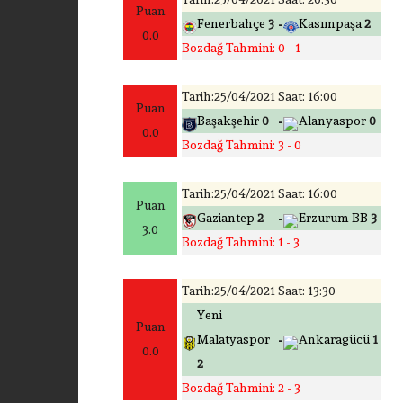
Puan
-
Fenerbahçe
3
Kasımpaşa
2
0.0
Bozdağ Tahmini: 0 - 1
Tarih:25/04/2021 Saat: 16:00
Puan
-
Başakşehir
0
Alanyaspor
0
0.0
Bozdağ Tahmini: 3 - 0
Tarih:25/04/2021 Saat: 16:00
Puan
-
Gaziantep
2
Erzurum BB
3
3.0
Bozdağ Tahmini: 1 - 3
Tarih:25/04/2021 Saat: 13:30
Yeni
Puan
-
Malatyaspor
Ankaragücü
1
0.0
2
Bozdağ Tahmini: 2 - 3