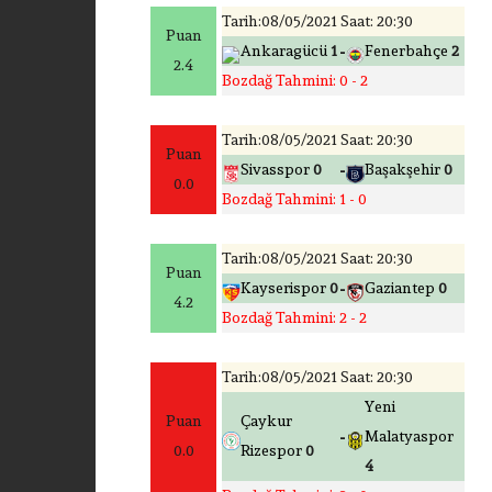
Tarih:08/05/2021 Saat: 20:30
Puan
-
Ankaragücü
1
Fenerbahçe
2
2.4
Bozdağ Tahmini: 0 - 2
Tarih:08/05/2021 Saat: 20:30
Puan
-
Sivasspor
0
Başakşehir
0
0.0
Bozdağ Tahmini: 1 - 0
Tarih:08/05/2021 Saat: 20:30
Puan
-
Kayserispor
0
Gaziantep
0
4.2
Bozdağ Tahmini: 2 - 2
Tarih:08/05/2021 Saat: 20:30
Yeni
Puan
Çaykur
-
Malatyaspor
0.0
Rizespor
0
4