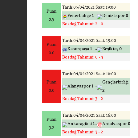
Tarih:05/04/2021 Saat: 19:00
Puan
-
Fenerbahçe
1
Denizlispor
0
2.5
Bozdağ Tahmini: 2 - 0
Tarih:04/04/2021 Saat: 19:00
Puan
-
Kasımpaşa
1
Beşiktaş
0
0.0
Bozdağ Tahmini: 0 - 3
Tarih:04/04/2021 Saat: 16:00
Puan
Gençlerbirliği
-
Alanyaspor
1
0.0
2
Bozdağ Tahmini: 3 - 2
Tarih:04/04/2021 Saat: 16:00
Puan
-
Ankaragücü
1
Antalyaspor
0
3.2
Bozdağ Tahmini: 3 - 2