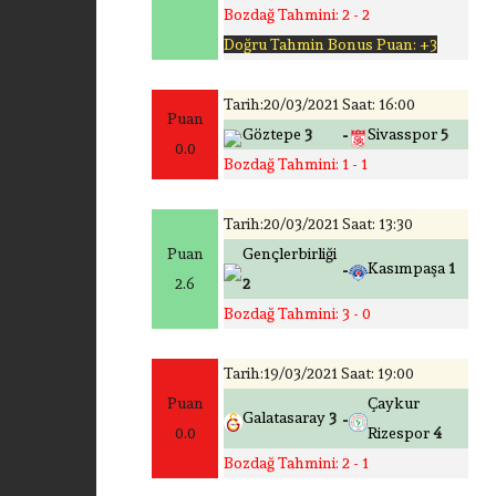
Bozdağ Tahmini: 2 - 2
Doğru Tahmin Bonus Puan: +3
Tarih:20/03/2021 Saat: 16:00
Puan
-
Göztepe
3
Sivasspor
5
0.0
Bozdağ Tahmini: 1 - 1
Tarih:20/03/2021 Saat: 13:30
Puan
Gençlerbirliği
-
Kasımpaşa
1
2.6
2
Bozdağ Tahmini: 3 - 0
Tarih:19/03/2021 Saat: 19:00
Puan
Çaykur
-
Galatasaray
3
0.0
Rizespor
4
Bozdağ Tahmini: 2 - 1