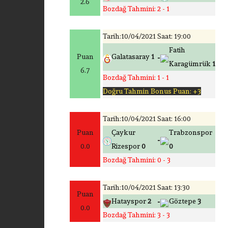
2.6
Bozdağ Tahmini: 2 - 1
Tarih:10/04/2021 Saat: 19:00
Fatih
-
Puan
Galatasaray
1
Karagümrük
1
6.7
Bozdağ Tahmini: 1 - 1
Doğru Tahmin Bonus Puan: +3
Tarih:10/04/2021 Saat: 16:00
Puan
Çaykur
Trabzonspor
-
0.0
Rizespor
0
0
Bozdağ Tahmini: 0 - 3
Tarih:10/04/2021 Saat: 13:30
Puan
-
Hatayspor
2
Göztepe
3
0.0
Bozdağ Tahmini: 3 - 3