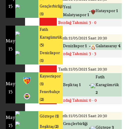
15
Gençlerbirliği
Puan
Yeni
-
Hatayspor
1
(
1
)
0.0
Malatyaspor
1
Bozdağ Tahmini: 3 - 0
Fatih
Karagümrük
Tarih:11/05/2021 Saat: 20:30
May
Puan
(
5
)
-
Denizlispor
1
Galatasaray
4
15
0.0
Denizlispor
Bozdağ Tahmini: 3 - 3
(
1
)
Tarih:11/05/2021 Saat: 20:30
Kayserispor
Fatih
Puan
May
(
1
)
-
Beşiktaş
1
Karagümrük
0.0
15
Fenerbahçe
2
(
2
)
Bozdağ Tahmini: 0 - 0
Tarih:11/05/2021 Saat: 20:30
Göztepe (
1
)
May
Puan
Gençlerbirliği
15
Beşiktaş (
2
)
-
Göztepe
3