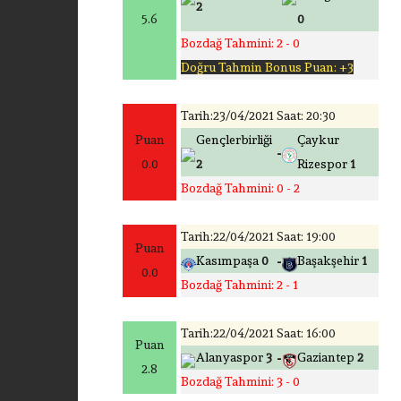
2
5.6
0
Bozdağ Tahmini: 2 - 0
Doğru Tahmin Bonus Puan: +3
Tarih:23/04/2021 Saat: 20:30
Puan
Gençlerbirliği
Çaykur
-
0.0
2
Rizespor
1
Bozdağ Tahmini: 0 - 2
Tarih:22/04/2021 Saat: 19:00
Puan
-
Kasımpaşa
0
Başakşehir
1
0.0
Bozdağ Tahmini: 2 - 1
Tarih:22/04/2021 Saat: 16:00
Puan
-
Alanyaspor
3
Gaziantep
2
2.8
Bozdağ Tahmini: 3 - 0