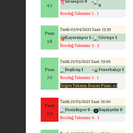
-
Sivasspor
0
4.5
0
Bozdağ Tahmini: 1 - 1
Tarih:03/04/2021 Saat: 13:30
Puan
-
Kayserispor
1
Göztepe
1
3.8
Bozdağ Tahmini: 3 - 3
Tarih:21/03/2021 Saat: 19:00
-
Puan
Beşiktaş
1
Fenerbahçe
1
7.0
Bozdağ Tahmini: 1 - 1
Doğru Tahmin Bonus Puan: +3
Tarih:21/03/2021 Saat: 16:00
Puan
-
Denizlispor
0
Başakşehir
0
0.0
Bozdağ Tahmini: 0 - 1