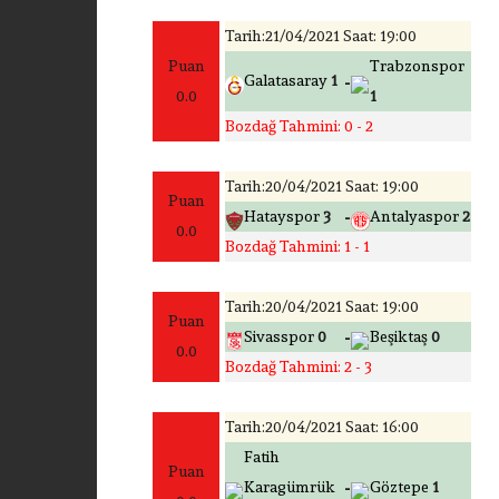
Tarih:21/04/2021 Saat: 19:00
Puan
Trabzonspor
-
Galatasaray
1
0.0
1
Bozdağ Tahmini: 0 - 2
Tarih:20/04/2021 Saat: 19:00
Puan
-
Hatayspor
3
Antalyaspor
2
0.0
Bozdağ Tahmini: 1 - 1
Tarih:20/04/2021 Saat: 19:00
Puan
-
Sivasspor
0
Beşiktaş
0
0.0
Bozdağ Tahmini: 2 - 3
Tarih:20/04/2021 Saat: 16:00
Fatih
Puan
-
Karagümrük
Göztepe
1