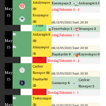
Antalyaspor
-
Kasımpaşa
3
Ankaragücü
1
0.0
May
(
0
)
Bozdağ Tahmini: 0 - 2
15
Konyaspor
(
0
)
Tarih:11/05/2021 Saat: 20:30
Puan
-
Fenerbahçe
1
Sivasspor
2
2.8
Ankaragücü
Bozdağ Tahmini: 1 - 3
May
(
0
)
15
Alanyaspor
Tarih:11/05/2021 Saat: 20:30
Puan
(
1
)
-
Başakşehir
0
Kayserispor
0
0.0
Bozdağ Tahmini: 0 - 2
Çaykur
May
Rizespor (
0
)
Tarih:11/05/2021 Saat: 20:30
15
Başakşehir
Puan
Çaykur
-
Gaziantep
4
(
2
)
0.0
Rizespor
5
Bozdağ Tahmini: 1 - 1
Trabzonspor
May
(
2
)
Tarih:11/05/2021 Saat: 20:30