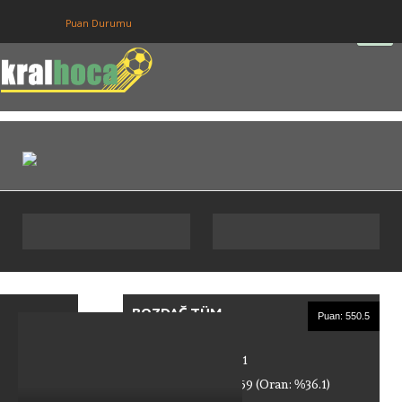
Puan Durumu
Anasayfa
Puan Durumu
Fikstur
Tahminler
Giriş
Üye Ol
BOZDAĞ TÜM
Puan: 550.5
TAHMINLERI
Toplam Tahmin: 441
Bildiği Maç Sayısı: 159 (Oran: %36.1)