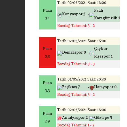
Tarih:02/05/2021 Saat: 16:00
Puan
Fatih
-
Konyaspor
5
3.1
Karagümrük
1
Bozdağ Tahmini: 3 - 2
Tarih:02/05/2021 Saat: 16:00
Puan
Çaykur
-
Denizlispor
0
0.0
Rizespor
1
Bozdağ Tahmini: 3 - 3
Tarih:01/05/2021 Saat: 20:30
Puan
-
Beşiktaş
7
Hatayspor
0
3.3
Bozdağ Tahmini: 3 - 2
Tarih:02/05/2021 Saat: 16:00
Puan
-
Antalyaspor
2
Göztepe
3
2.9
Bozdağ Tahmini: 1 - 2