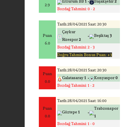
-
Erzurum BB
1
Başakşehir
2
2.9
Bozdağ Tahmini: 0 - 2
Tarih:28/04/2021 Saat: 20:30
Çaykur
-
Puan
Beşiktaş
3
Rizespor
2
6.0
Bozdağ Tahmini: 2 - 3
Doğru Tahmin Bonus Puan: +3
Tarih:28/04/2021 Saat: 20:30
Puan
-
Galatasaray
1
Konyaspor
0
0.0
Bozdağ Tahmini: 1 - 2
Tarih:28/04/2021 Saat: 16:00
Puan
Trabzonspor
-
Göztepe
1
0.0
1
Bozdağ Tahmini: 1 - 0