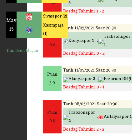
0.0
5
Bozdağ Tahmini: 1 - 2
Sivasspor (
2
)
May
Kasımpaşa
Tarih:11/05/2021 Saat: 20:30
15
(
1
)
Puan
Trabzonspor
-
Konyaspor
1
0.0
1
Tüm Biten Maçlar
Bozdağ Tahmini: 0 - 2
Tarih:11/05/2021 Saat: 20:30
Puan
-
Alanyaspor
2
Erzurum BB
3
3.0
Bozdağ Tahmini: 0 - 1
Tarih:08/05/2021 Saat: 20:30
Puan
Trabzonspor
-
Antalyaspor
1
0.0
2
Bozdağ Tahmini: 2 - 2