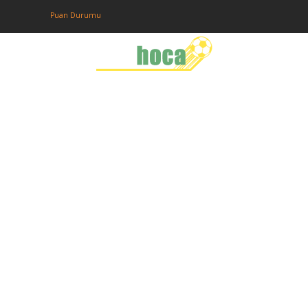
Puan Durumu
Anasayfa
Puan Durumu
Fikstur
Tahminler
Giriş
Üye Ol