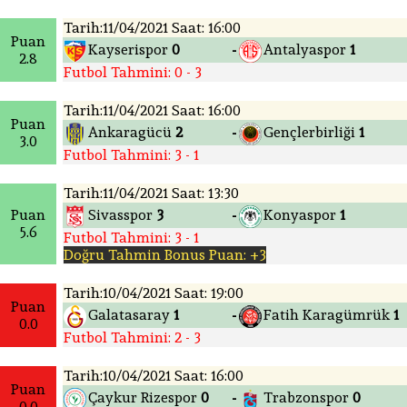
Tarih:11/04/2021 Saat: 16:00
Puan
Kayserispor
0
Antalyaspor
1
-
2.8
Futbol Tahmini: 0 - 3
Tarih:11/04/2021 Saat: 16:00
Puan
Ankaragücü
2
Gençlerbirliği
1
-
3.0
Futbol Tahmini: 3 - 1
Tarih:11/04/2021 Saat: 13:30
Puan
Sivasspor
3
Konyaspor
1
-
5.6
Futbol Tahmini: 3 - 1
Doğru Tahmin Bonus Puan: +3
Tarih:10/04/2021 Saat: 19:00
Puan
Galatasaray
1
Fatih Karagümrük
1
-
0.0
Futbol Tahmini: 2 - 3
Tarih:10/04/2021 Saat: 16:00
Puan
Çaykur Rizespor
0
Trabzonspor
0
-
0.0