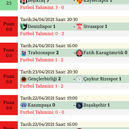
Beşiktaş
3
Kayserispor
1
-
2.5
Futbol Tahmini: 3 - 0
Tarih:24/04/2021 Saat: 20:30
Puan
Denizlispor
1
Sivasspor
1
-
0.0
Futbol Tahmini: 0 - 2
Tarih:24/04/2021 Saat: 16:00
Puan
Trabzonspor
2
Fatih Karagümrük
0
-
0.0
Futbol Tahmini: 1 - 2
Tarih:23/04/2021 Saat: 20:30
Puan
Gençlerbirliği
2
Çaykur Rizespor
1
-
0.0
Futbol Tahmini: 1 - 2
Tarih:22/04/2021 Saat: 19:00
Puan
Kasımpaşa
0
Başakşehir
1
-
0.0
Futbol Tahmini: 0 - 0
Tarih:22/04/2021 Saat: 16:00
Puan