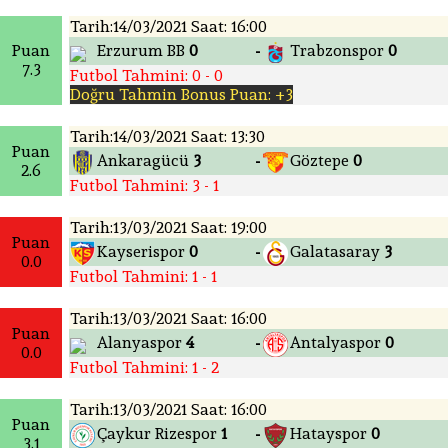
Tarih:14/03/2021 Saat: 16:00
Puan
Erzurum BB
0
Trabzonspor
0
-
7.3
Futbol Tahmini: 0 - 0
Doğru Tahmin Bonus Puan: +3
Tarih:14/03/2021 Saat: 13:30
Puan
Ankaragücü
3
Göztepe
0
-
2.6
Futbol Tahmini: 3 - 1
Tarih:13/03/2021 Saat: 19:00
Puan
Kayserispor
0
Galatasaray
3
-
0.0
Futbol Tahmini: 1 - 1
Tarih:13/03/2021 Saat: 16:00
Puan
Alanyaspor
4
Antalyaspor
0
-
0.0
Futbol Tahmini: 1 - 2
Tarih:13/03/2021 Saat: 16:00
Puan
Çaykur Rizespor
1
Hatayspor
0
-
3.1