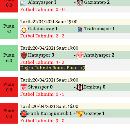
Alanyaspor
3
Gaziantep
2
-
0.0
Futbol Tahmini: 0 - 0
Tarih:21/04/2021 Saat: 19:00
Puan
Galatasaray
1
Trabzonspor
1
-
4.1
Futbol Tahmini: 2 - 2
Tarih:20/04/2021 Saat: 19:00
Puan
Hatayspor
3
Antalyaspor
2
-
6.0
Futbol Tahmini: 3 - 2
Doğru Tahmin Bonus Puan: +3
Tarih:20/04/2021 Saat: 19:00
Puan
Sivasspor
0
Beşiktaş
0
-
0.0
Futbol Tahmini: 0 - 1
Tarih:20/04/2021 Saat: 16:00
Puan
Fatih Karagümrük
1
Göztepe
1
-
0.0
Futbol Tahmini: 3 - 0