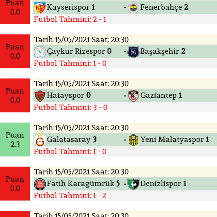
Puan
Kayserispor
1
Fenerbahçe
2
-
0.0
Futbol Tahmini: 2 - 1
Tarih:15/05/2021 Saat: 20:30
Puan
Çaykur Rizespor
0
Başakşehir
2
-
0.0
Futbol Tahmini: 1 - 0
Tarih:15/05/2021 Saat: 20:30
Puan
Hatayspor
0
Gaziantep
1
-
0.0
Futbol Tahmini: 3 - 0
Tarih:15/05/2021 Saat: 20:30
Puan
Galatasaray
3
Yeni Malatyaspor
1
-
2.3
Futbol Tahmini: 1 - 0
Tarih:15/05/2021 Saat: 20:30
Puan
Fatih Karagümrük
5
Denizlispor
1
-
0.0
Futbol Tahmini: 1 - 2
Tarih:15/05/2021 Saat: 20:30