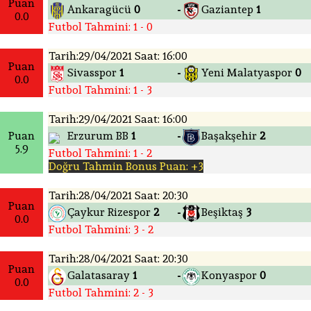
Puan
Ankaragücü
0
Gaziantep
1
-
0.0
Futbol Tahmini: 1 - 0
Tarih:29/04/2021 Saat: 16:00
Puan
Sivasspor
1
Yeni Malatyaspor
0
-
0.0
Futbol Tahmini: 1 - 3
Tarih:29/04/2021 Saat: 16:00
Puan
Erzurum BB
1
Başakşehir
2
-
5.9
Futbol Tahmini: 1 - 2
Doğru Tahmin Bonus Puan: +3
Tarih:28/04/2021 Saat: 20:30
Puan
Çaykur Rizespor
2
Beşiktaş
3
-
0.0
Futbol Tahmini: 3 - 2
Tarih:28/04/2021 Saat: 20:30
Puan
Galatasaray
1
Konyaspor
0
-
0.0
Futbol Tahmini: 2 - 3